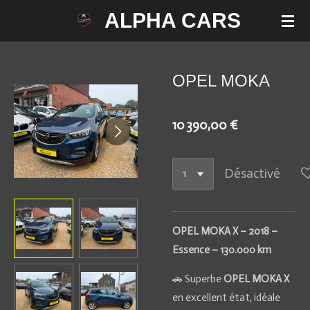
ALPHA CARS
Passer
au
contenu
principal
OPEL MOKA
10 390,00 €
Désactivé
OPEL MOKA X – 2018 –
Essence – 130.000 km
🚗 Superbe
OPEL MOKA X
en excellent état, idéale