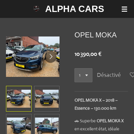
ALPHA CARS
Passer
au
contenu
principal
OPEL MOKA
10 390,00 €
Désactivé
OPEL MOKA X – 2018 –
Essence – 130.000 km
🚗 Superbe
OPEL MOKA X
en excellent état, idéale