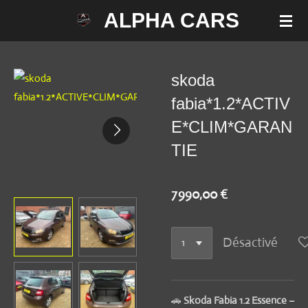
ALPHA CARS
Passer
au
contenu
principal
skoda
fabia*1.2*ACTIV
E*CLIM*GARAN
TIE
7 990,00 €
Désactivé
🚗
Skoda Fabia 1.2 Essence –